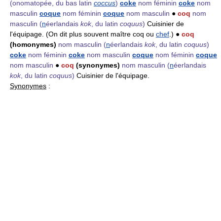
(onomatopée, du bas latin
coccus
)
coke
nom féminin
coke
nom
masculin
coque
nom féminin
coque
nom masculin
●
coq
nom
masculin
(
n
éerlandais
kok
, du latin
coquus
)
Cuisinier de
l'équipage. (On dit plus souvent maître coq ou
chef
.) ●
coq
(homonymes)
nom masculin
(
n
éerlandais
kok
, du latin
coquus
)
coke
nom féminin
coke
nom masculin
coque
nom féminin
coque
nom masculin
●
coq
(synonymes)
nom masculin
(
n
éerlandais
kok
, du latin
coquus
)
Cuisinier de l'équipage.
Synonymes
: