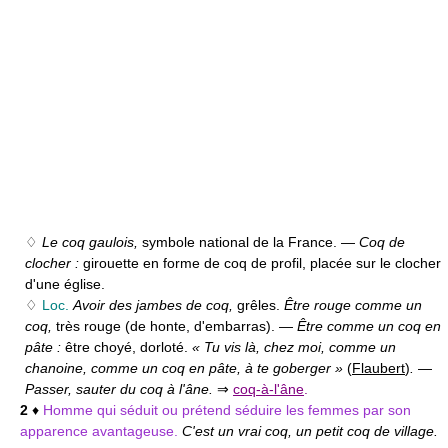
♢
Le coq gaulois,
symbole national de la France. —
Coq de
clocher :
girouette en forme de coq de profil, placée sur le clocher
d'une église.
♢
Loc.
Avoir des jambes de coq,
grêles.
Être rouge comme un
coq,
très rouge (de honte, d'embarras). —
Être comme un coq en
pâte :
être choyé, dorloté.
« Tu vis là, chez moi, comme un
chanoine, comme un coq en pâte, à te goberger »
(
Flaubert
)
.
—
Passer, sauter du coq à l'âne.
⇒
coq-à-l'âne
.
2
♦
Homme qui séduit ou prétend séduire les femmes par son
apparence avantageuse.
C'est un vrai coq, un petit coq de village.