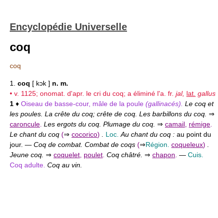
Encyclopédie Universelle
coq
coq
1.
coq
[ kɔk ]
n. m.
• v. 1125; onomat. d'apr. le cri du coq; a éliminé l'a. fr.
jal,
lat.
gallus
1
♦
Oiseau de basse-cour, mâle de la poule
(gallinacés).
Le coq et
les poules. La crête du coq; crête de coq. Les barbillons du coq.
⇒
caroncule
.
Les ergots du coq. Plumage du coq.
⇒
camail
,
rémige
.
Le chant du coq
(
⇒
cocorico
)
.
Loc.
Au chant du coq :
au point du
jour. —
Coq de combat. Combat de coqs
(
⇒
Région.
coqueleux
)
.
Jeune coq.
⇒
coquelet
,
poulet
.
Coq châtré.
⇒
chapon
.
—
Cuis.
Coq adulte.
Coq au vin.