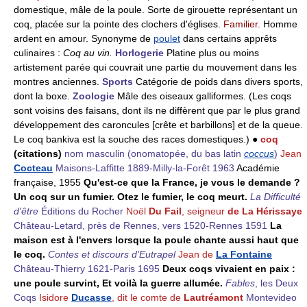
domestique, mâle de la poule. Sorte de girouette représentant un
coq, placée sur la pointe des clochers d'églises.
Familier.
Homme
ardent en amour. Synonyme de
poulet
dans certains apprêts
culinaires :
Coq au vin.
Horlogerie
Platine plus ou moins
artistement parée qui couvrait une partie du mouvement dans les
montres anciennes.
Sports
Catégorie de poids dans divers sports,
dont la boxe.
Zoologie
Mâle des oiseaux galliformes. (Les coqs
sont voisins des faisans, dont ils ne diffèrent que par le plus grand
développement des caroncules [crête et barbillons] et de la queue.
Le coq bankiva est la souche des races domestiques.) ●
coq
(citations)
nom masculin
(onomatopée, du bas latin
coccus
)
Jean
Cocteau
Maisons-Laffitte 1889-Milly-la-Forêt 1963
Académie
française, 1955
Qu'est-ce que la France, je vous le demande ?
Un coq sur un fumier. Otez le fumier, le coq meurt.
La Difficulté
d'être
Éditions du Rocher
Noël
Du Fail
, seigneur
de La Hérissaye
Château-Letard, près de Rennes, vers 1520-Rennes 1591
La
maison est à l'envers lorsque la poule chante aussi haut que
le coq.
Contes et discours d'Eutrapel
Jean de
La Fontaine
Château-Thierry 1621-Paris 1695
Deux coqs vivaient en paix :
une poule survint, Et voilà la guerre allumée.
Fables
, les Deux
Coqs
Isidore
Ducasse
, dit le comte de
Lautréamont
Montevideo