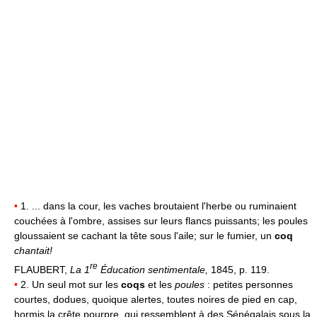
•
1. ... dans la cour, les vaches broutaient l'herbe ou ruminaient
couchées à l'ombre, assises sur leurs flancs puissants; les poules
gloussaient se cachant la tête sous l'aile; sur le fumier, un
coq
chantait!
re
FLAUBERT,
La 1
Éducation sentimentale,
1845, p. 119.
•
2. Un seul mot sur les
coqs
et les
poules
: petites personnes
courtes, dodues, quoique alertes, toutes noires de pied en cap,
hormis la crête pourpre, qui ressemblent à des Sénégalais sous la