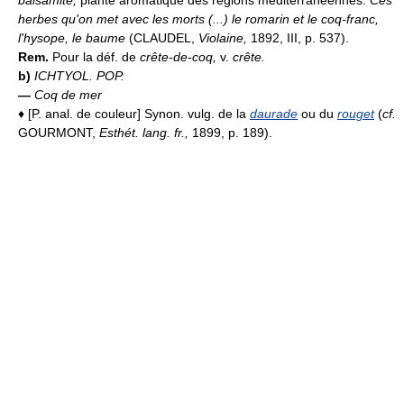
herbes qu'on met avec les morts (...) le romarin et le coq-franc,
l'hysope, le baume
(CLAUDEL,
Violaine,
1892, III, p. 537).
Rem.
Pour la déf. de
crête-de-coq,
v.
crête.
b)
ICHTYOL. POP.
—
Coq de mer
♦ [P. anal. de couleur] Synon. vulg. de la
daurade
ou du
rouget
(
cf.
GOURMONT,
Esthét. lang. fr.,
1899, p. 189).