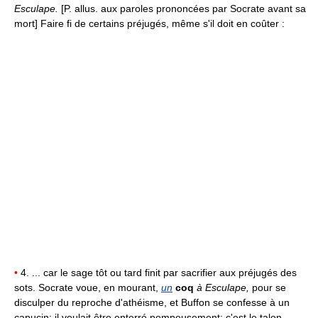
Esculape.
[P. allus. aux paroles prononcées par Socrate avant sa
mort] Faire fi de certains préjugés, même s'il doit en coûter :
•
4. ... car le sage tôt ou tard finit par sacrifier aux préjugés des
sots. Socrate voue, en mourant,
un
coq
à Esculape,
pour se
disculper du reproche d'athéisme, et Buffon se confesse à un
capucin; il voulait être enterré pompeusement; c'est le talon