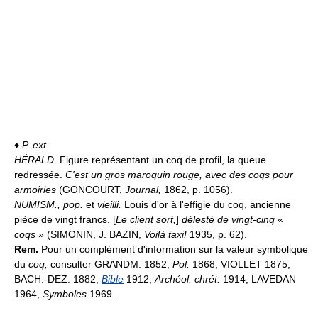
♦
P. ext.
HÉRALD.
Figure représentant un coq de profil, la queue
redressée.
C'est un gros maroquin rouge, avec des coqs pour
armoiries
(GONCOURT,
Journal,
1862, p. 1056).
NUMISM.,
pop.
et
vieilli.
Louis d'or à l'effigie du coq, ancienne
pièce de vingt francs. [
Le client sort,
]
délesté de vingt-cinq
«
coqs
» (SIMONIN, J. BAZIN,
Voilà taxi!
1935, p. 62).
Rem.
Pour un complément d'information sur la valeur symbolique
du
coq,
consulter GRANDM. 1852,
Pol.
1868, VIOLLET 1875,
BACH.-DEZ. 1882,
Bible
1912,
Archéol. chrét.
1914, LAVEDAN
1964,
Symboles
1969.