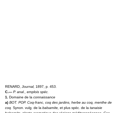
RENARD,
Journal,
1897, p. 453.
C.—
P. anal., emplois spéc.
1.
Domaine de la
connaissance
a)
BOT. POP.
Coq-franc, coq des jardins, herbe au coq, menthe de
coq.
Synon. vulg. de la
balsamite,
et plus spéc. de la
tanaisie
balsamite,
plante aromatique des régions méditerranéennes.
Ces