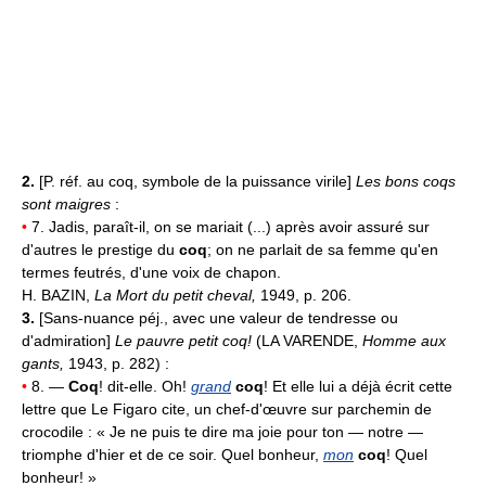
2.
[P. réf. au coq, symbole de la puissance virile]
Les bons coqs
sont maigres
:
•
7. Jadis, paraît-il, on se mariait (...) après avoir assuré sur
d'autres le prestige du
coq
; on ne parlait de sa femme qu'en
termes feutrés, d'une voix de chapon.
H. BAZIN,
La Mort du petit cheval,
1949, p. 206.
3.
[Sans-nuance péj., avec une valeur de tendresse ou
d'admiration]
Le pauvre petit coq!
(LA VARENDE,
Homme aux
gants,
1943, p. 282) :
•
8. —
Coq
! dit-elle. Oh!
grand
coq
! Et elle lui a déjà écrit cette
lettre que Le Figaro cite, un chef-d'œuvre sur parchemin de
crocodile : « Je ne puis te dire ma joie pour ton — notre —
triomphe d'hier et de ce soir. Quel bonheur,
mon
coq
! Quel
bonheur! »