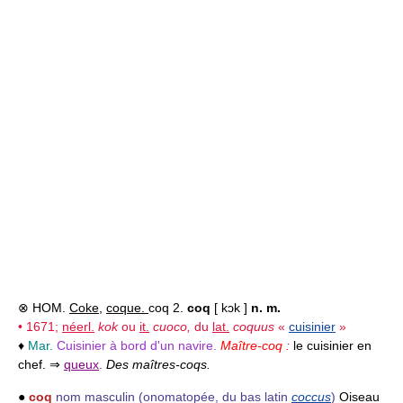
⊗ HOM.
Coke
,
coque.
coq 2.
coq
[ kɔk ]
n. m.
• 1671;
néerl.
kok
ou
it.
cuoco,
du
lat.
coquus
«
cuisinier
»
♦
Mar.
Cuisinier à bord d'un navire.
Maître-coq :
le cuisinier en
chef. ⇒
queux
.
Des maîtres-coqs.
●
coq
nom masculin
(onomatopée, du bas latin
coccus
)
Oiseau