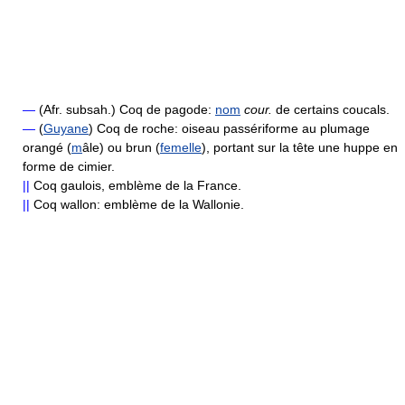
—
(Afr. subsah.) Coq de pagode:
nom
cour.
de certains coucals.
—
(
Guyane
) Coq de roche: oiseau passériforme au plumage
orangé (
m
âle) ou brun (
femelle
), portant sur la tête une huppe en
forme de cimier.
||
Coq gaulois, emblème de la France.
||
Coq wallon: emblème de la Wallonie.