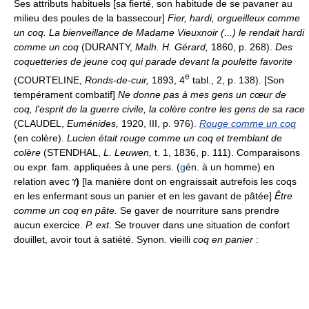
Ses attributs habituels [sa fierté, son habitude de se pavaner au
milieu des poules de la bassecour]
Fier, hardi, orgueilleux comme
un coq.
La bienveillance de Madame Vieuxnoir (...) le rendait hardi
comme un coq
(DURANTY,
Malh. H. Gérard,
1860, p. 268).
Des
coquetteries de jeune coq qui parade devant la poulette favorite
e
(COURTELINE,
Ronds-de-cuir,
1893, 4
tabl., 2, p. 138). [Son
tempérament combatif]
Ne donne pas à mes gens un cœur de
coq, l'esprit de la guerre civile, la colère contre les gens de sa race
(CLAUDEL,
Euménides,
1920, III, p. 976).
Rouge comme un coq
(en colère).
Lucien était rouge comme un coq et tremblant de
colère
(STENDHAL,
L. Leuwen,
t. 1, 1836, p. 111). Comparaisons
ou expr. fam. appliquées à une pers. (
g
én. à un homme) en
relation avec
)
[la manière dont on engraissait autrefois les coqs
en les enfermant sous un panier et en les gavant de pâtée]
Être
comme un coq en pâte.
Se gaver de nourriture sans prendre
aucun exercice.
P. ext.
Se trouver dans une situation de confort
douillet, avoir tout à satiété. Synon. vieilli
coq en panier
: