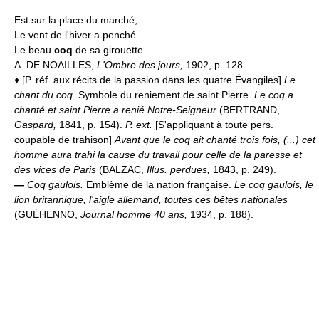
Est sur la place du marché,
Le vent de l'hiver a penché
Le beau
coq
de sa girouette.
A. DE NOAILLES,
L'Ombre des jours,
1902, p. 128.
♦ [P. réf. aux récits de la passion dans les quatre Évangiles]
Le
chant du coq.
Symbole du reniement de saint Pierre.
Le coq a
chanté et saint Pierre a renié Notre-Seigneur
(BERTRAND,
Gaspard,
1841, p. 154).
P. ext.
[S'appliquant à toute pers.
coupable de trahison]
Avant que le coq ait chanté trois fois, (...) cet
homme aura trahi la cause du travail pour celle de la paresse et
des vices de Paris
(BALZAC,
Illus. perdues,
1843, p. 249).
—
Coq gaulois.
Emblème de la nation française.
Le coq gaulois, le
lion britannique, l'aigle allemand, toutes ces bêtes nationales
(GUÉHENNO,
Journal homme 40 ans,
1934, p. 188).