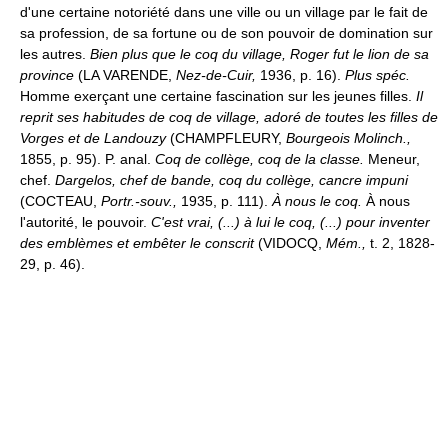
d'une certaine notoriété dans une ville ou un village par le fait de
sa profession, de sa fortune ou de son pouvoir de domination sur
les autres.
Bien plus que le coq du village, Roger fut le lion de sa
province
(LA VARENDE,
Nez-de-Cuir,
1936, p. 16).
Plus spéc.
Homme exerçant une certaine fascination sur les jeunes filles.
Il
reprit ses habitudes de coq de village, adoré de toutes les filles de
Vorges et de Landouzy
(CHAMPFLEURY,
Bourgeois Molinch.,
1855, p. 95). P. anal.
Coq de collège, coq de la classe.
Meneur,
chef.
Dargelos, chef de bande, coq du collège, cancre impuni
(COCTEAU,
Portr.-souv.,
1935, p. 111).
À nous le coq.
À nous
l'autorité, le pouvoir.
C'est vrai, (...) à lui le coq, (...) pour inventer
des emblèmes et embêter le conscrit
(VIDOCQ,
Mém.,
t. 2, 1828-
29, p. 46).