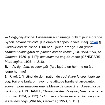
—
Coq(-)de(-)roche.
Passereau au plumage brillant jaune-orangé.
Synon. savant
rupicole.
[En emploi d'appos. à valeur adj. (
invar
.)]
Couleur coq-de-roche.
D'un beau jaune-orangé.
Son grand
chapeau blanc garni de plumes coq de roche
(JOUHANDEAU,
M.
Godeau,
1926, p. 117);
des cravates coq-de-roche
(CENDRARS,
Moravagine,
1926, p. 216).
B.—
Au fig., fam.
et souv.
péj.
[Appliqué à un homme ou à un
jeune homme]
1.
[P. réf. à l'instinct de domination du coq]
Faire le coq, jouer au
coq.
Faire le fanfaron; avoir une attitude hardie et arrogante,
souvent pour masquer une faiblesse de caractère.
Voyez-moi ce
petit coq!
(G. DUHAMEL,
Chronique des Pasquier,
Vue de la Terre
promise, 1934, p. 112).
Si tu m'avais laissé faire, au lieu de jouer
les jeunes coqs
(VIALAR,
Débucher,
1953, p. 117).