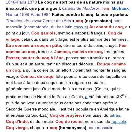
1846-Paris 1870
Le coq ne sort pas de sa nature moins par
incapacité, que par orgueil.
Chants de Maldoror
Henri
Michaux
Namur 1899-Paris 1984
Faites pondre le coq, la poule parlera.
Tranches de savoir
Cercle des Arts
●
coq
(expressions)
nom
masculin
(onomatopée, du bas latin
coccus
)
Au chant du coq,
au
point du jour.
Coq gaulois,
symbole national français.
Coq de
village,
celui qui, dans un village, est le plus admiré des femmes.
Être comme un coq en pâte,
être entouré de soins, choyé.
Fier
comme un coq,
très fier.
Jambes, mollets de coq,
très grêles.
Passer, sauter du coq à l'âne,
passer sans transition ni raison
d'un sujet à un autre, tenir un discours décousu.
Rouge comme
un coq,
à qui la colère ou un effort violent fait monter le sang au
visage.
Combat de coqs,
fête populaire au cours de laquelle on
met face à face deux coqs que l'on regarde se battre,
généralement jusqu'à la mort de l'un des deux. (Ce jeu, qui se
e
pratique dans le Nord et le Pas-de-Calais,
a
été interdit au XIX
s.
puis de nouveau autorisé sous certaines conditions après la
Seconde Guerre mondiale. Il est très populaire en Amérique latine
et en Asie du Sud-Est.)
Coq de bruyère,
nom usuel du
tétras
.
Coq d'Inde,
dindon mâle.
Coq de roche,
nom usuel du
rupicole
.
Coq vierge,
chapon. ●
coq
(homonymes)
nom masculin