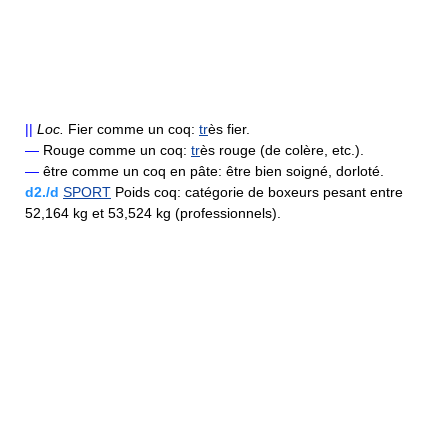
||
Loc.
Fier comme un coq:
tr
ès fier.
—
Rouge comme un coq:
tr
ès rouge (de colère, etc.).
—
être comme un coq en pâte: être bien soigné, dorloté.
d2./d
SPORT
Poids coq: catégorie de boxeurs pesant entre
52,164 kg et 53,524 kg (professionnels).