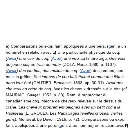
a)
Comparaisons ou expr. fam. appliquées à une pers. (
g
én. à un
homme) en relation avec
)
Une particularité physique du coq.
(
Avoir
) une voix de coq.
(
Avoir
) une voix au timbre aigu.
Une voix
de jeune coq en train de muer
(ZOLA,
Nana,
1880, p. 1107).
(
Avoir
) des jambes, des mollets de coq.
(
Avoir
) des jambes, des
mollets grêles.
Ses jambes de coq ballottaient comme des flûtes
dans leur étui
(GAUTIER,
Fracasse,
1863, pp. 30-31).
Avoir des
cheveux en crête de coq.
Avoir les cheveux dressés sur la tête (
cf.
MAURIAC,
Galigaï,
1952, p. 83). Rem. À rapprocher du
canadianisme
coq.
Mèche de cheveux relevée sur le dessus du
crâne.
Les cheveux proprement peignés avec un petit coq à la
Papineau
(L. GROULX,
Les Rapaillages (vieilles choses, vieilles
gens),
Montréal, Le Devoir, 1916, p. 72). Comparaisons ou expr.
fam. appliquées à une pers. (
g
én. à un homme) en relation avec
)