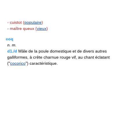
- cuistot (
populaire
)
- maître queux (
vieux
)
coq
n.
m.
d1./d
Mâle de la poule domestique et de divers autres
galliformes, à crête charnue rouge vif, au chant éclatant
("
cocorico
") caractéristique.