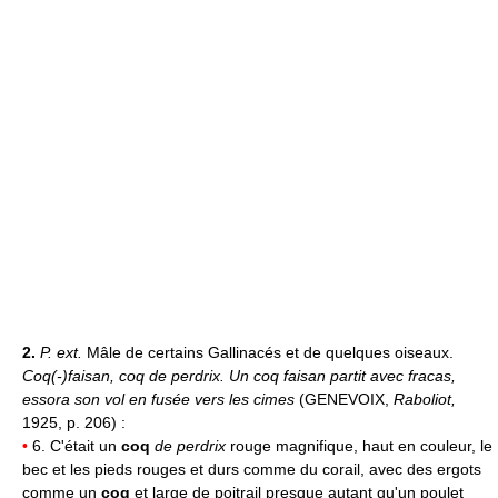
2.
P. ext.
Mâle de certains Gallinacés et de quelques oiseaux.
Coq(-)faisan, coq de perdrix.
Un coq faisan partit avec fracas,
essora son vol en fusée vers les cimes
(GENEVOIX,
Raboliot,
1925, p. 206) :
•
6. C'était un
coq
de perdrix
rouge magnifique, haut en couleur, le
bec et les pieds rouges et durs comme du corail, avec des ergots
comme un
coq
et large de poitrail presque autant qu'un poulet