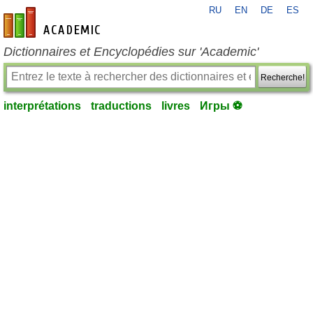
RU
EN
DE
ES
fr-academic.com
Dictionnaires et Encyclopédies sur 'Academic'
Recherche!
interprétations
traductions
livres
Игры ⚽