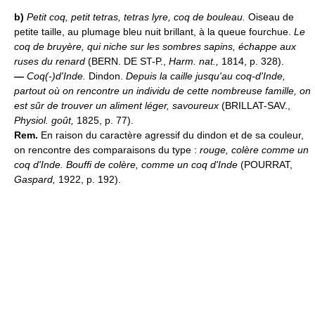
b)
Petit coq, petit tetras, tetras lyre, coq de bouleau.
Oiseau de
petite taille, au plumage bleu nuit brillant, à la queue fourchue.
Le
coq de bruyère, qui niche sur les sombres sapins, échappe aux
ruses du renard
(BERN. DE ST-P.,
Harm. nat.,
1814, p. 328).
—
Coq(-)d'Inde.
Dindon.
Depuis la caille jusqu'au coq-d'Inde,
partout où on rencontre un individu de cette nombreuse famille, on
est sûr de trouver un aliment léger, savoureux
(BRILLAT-SAV.,
Physiol. goût,
1825, p. 77).
Rem.
En raison du caractère agressif du dindon et de sa couleur,
on rencontre des comparaisons du type :
rouge, colère comme un
coq d'Inde. Bouffi de colère, comme un coq d'Inde
(POURRAT,
Gaspard,
1922, p. 192).