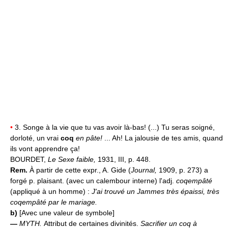
•
3. Songe à la vie que tu vas avoir là-bas! (...) Tu seras soigné,
dorloté, un vrai
coq
en pâte!
... Ah! La jalousie de tes amis, quand
ils vont apprendre ça!
BOURDET,
Le Sexe faible,
1931, III, p. 448.
Rem.
À partir de cette expr., A. Gide (
Journal,
1909, p. 273) a
forgé p. plaisant. (avec un calembour interne) l'adj.
coqempâté
(appliqué à un homme) :
J'ai trouvé un Jammes très épaissi, très
coqempâté par le mariage.
b)
[Avec une valeur de symbole]
—
MYTH.
Attribut de certaines divinités.
Sacrifier un coq à