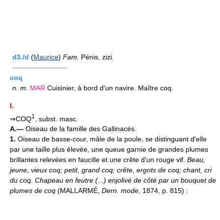
d3./d
(
Maurice
)
Fam.
Pénis, zizi.
————————
coq
n.
m.
MAR
Cuisinier, à bord d'un navire. Maître coq.
I.
1
⇒COQ
, subst. masc.
A.—
Oiseau de la famille des Gallinacés.
1.
Oiseau de basse-cour, mâle de la poule, se distinguant d'elle
par une taille plus élevée, une queue garnie de grandes plumes
brillantes relevées en faucille et une crête d'un rouge vif.
Beau,
jeune, vieux coq;
petit, grand coq;
crête, ergots de coq;
chant, cri
du coq.
Chapeau en feutre (...) enjolivé de côté par un bouquet de
plumes de coq
(MALLARMÉ,
Dern. mode,
1874, p. 815) :