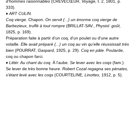
d'hommes raisonnables
(CRÈVECŒUR,
Voyage,
t. 2, 1801, p.
333).
♦
ART CULIN.
Coq vierge.
Chapon.
On servit (...) un énorme coq vierge de
Barbezieux, truffé à tout rompre
(BRILLAT-SAV.,
Physiol. goût,
1825, p. 169).
Préparation faite à partir d'un coq, d'un poulet ou d'une autre
volaille.
Elle avait préparé (...) un coq au vin qu'elle réussissait très
bien
(POURRAT,
Gaspard,
1925, p. 29).
Coq en pâte.
Poularde,
coq ou chapon farci.
♦
Littér.
Au chant du coq.
À l'aube.
Se lever avec les coqs
(fam.).
Se lever de très bonne heure.
Robert Cozal regagna ses pénates,
s'étant levé avec les coqs
(COURTELINE,
Linottes,
1912, p. 5).