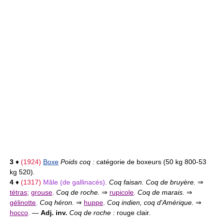
3
♦
(1924)
Boxe
Poids coq :
catégorie de boxeurs (50 kg 800-53
kg 520).
4
♦
(1317)
Mâle (de gallinacés).
Coq faisan. Coq de bruyère.
⇒
tétras
;
grouse
.
Coq de roche.
⇒
rupicole
.
Coq de marais.
⇒
gélinotte
.
Coq héron.
⇒
huppe
.
Coq indien, coq d'Amérique.
⇒
hocco
.
—
Adj. inv.
Coq de roche :
rouge clair.